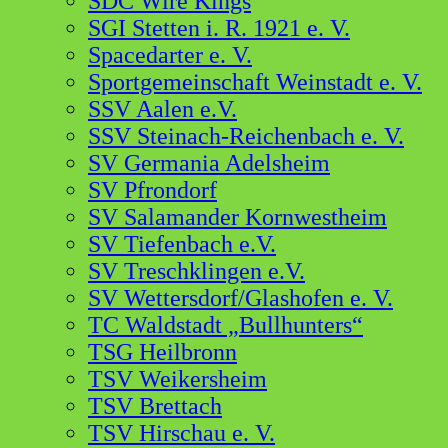
SDC Wire Kings
SGI Stetten i. R. 1921 e. V.
Spacedarter e. V.
Sportgemeinschaft Weinstadt e. V.
SSV Aalen e.V.
SSV Steinach-Reichenbach e. V.
SV Germania Adelsheim
SV Pfrondorf
SV Salamander Kornwestheim
SV Tiefenbach e.V.
SV Treschklingen e.V.
SV Wettersdorf/Glashofen e. V.
TC Waldstadt „Bullhunters“
TSG Heilbronn
TSV Weikersheim
TSV Brettach
TSV Hirschau e. V.