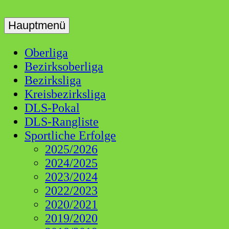
Skip
to
Hauptmenü
Dart Liga Schwaben
DLS
content
Oberliga
Bezirksoberliga
Bezirksliga
Kreisbezirksliga
DLS-Pokal
DLS-Rangliste
Sportliche Erfolge
2025/2026
2024/2025
2023/2024
2022/2023
2020/2021
2019/2020