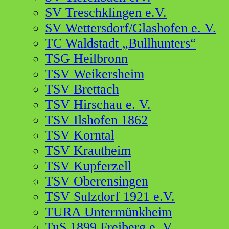
SV Treschklingen e.V.
SV Wettersdorf/Glashofen e. V.
TC Waldstadt „Bullhunters“
TSG Heilbronn
TSV Weikersheim
TSV Brettach
TSV Hirschau e. V.
TSV Ilshofen 1862
TSV Korntal
TSV Krautheim
TSV Kupferzell
TSV Oberensingen
TSV Sulzdorf 1921 e.V.
TURA Untermünkheim
TuS 1899 Freiberg e. V.