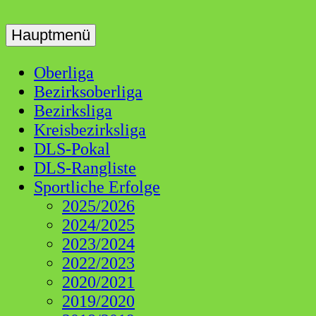
Skip
to
Hauptmenü
Dart Liga Schwaben
DLS
content
Oberliga
Bezirksoberliga
Bezirksliga
Kreisbezirksliga
DLS-Pokal
DLS-Rangliste
Sportliche Erfolge
2025/2026
2024/2025
2023/2024
2022/2023
2020/2021
2019/2020