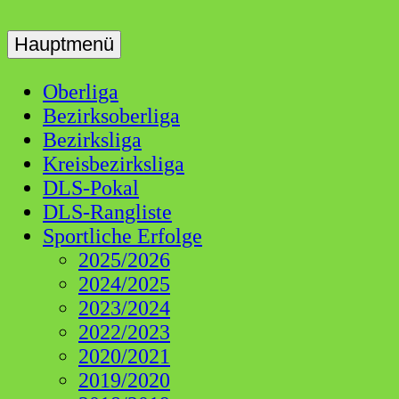
Skip
to
Hauptmenü
Dart Liga Schwaben
DLS
content
Oberliga
Bezirksoberliga
Bezirksliga
Kreisbezirksliga
DLS-Pokal
DLS-Rangliste
Sportliche Erfolge
2025/2026
2024/2025
2023/2024
2022/2023
2020/2021
2019/2020