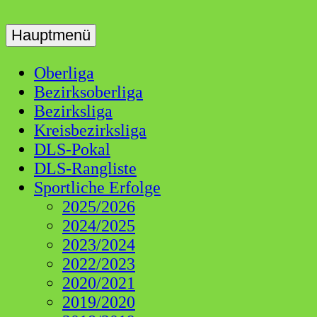
Skip
to
Hauptmenü
Dart Liga Schwaben
DLS
content
Oberliga
Bezirksoberliga
Bezirksliga
Kreisbezirksliga
DLS-Pokal
DLS-Rangliste
Sportliche Erfolge
2025/2026
2024/2025
2023/2024
2022/2023
2020/2021
2019/2020